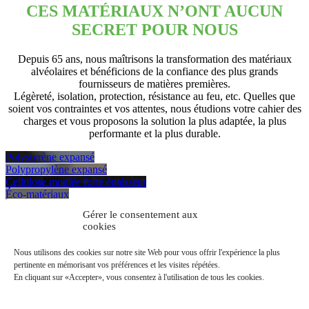
CES MATÉRIAUX N’ONT AUCUN
SECRET POUR NOUS
Depuis 65 ans, nous maîtrisons la transformation des matériaux
alvéolaires et bénéficions de la confiance des plus grands
fournisseurs de matières premières.
Légèreté, isolation, protection, résistance au feu, etc. Quelles que
soient vos contraintes et vos attentes, nous étudions votre cahier des
charges et vous proposons la solution la plus adaptée, la plus
performante et la plus durable.
Polystyrène expansé
Polypropylène expansé
Cellulose moulée forte épaisseur
Éco-matériaux
Gérer le consentement aux
Découvrir SIPA, spécialiste depuis plus de 65 ans du moulage du
cookies
polystyrène expansé.
En savoir plus
Nous utilisons des cookies sur notre site Web pour vous offrir l'expérience la plus
pertinente en mémorisant vos préférences et les visites répétées.
Faites nous part de vos projets !
En cliquant sur «Accepter», vous consentez à l'utilisation de tous les cookies.
SIPA, l’expert engagé à vos côtés pour votre réussite !